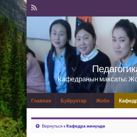
Педагогик
Кафедранын максаты: Жог
Главная
Буйруктар
Жобо
Кафедр
Вернуться к
Кафедра жөнүндө