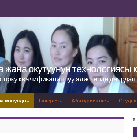
а жана окутуунун технологиясы
орку квалификациялуу адистерди даярдап 
а жөнүндө
Галерея
Абитуриентке
Студен
В