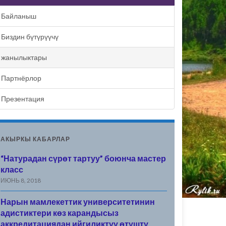
Байланыш
Биздин бүтүрүүчү
жанылыктары
Партнёрлор
Презентация
АКЫРКЫ КАБАРЛАР
“Натурадан сүрөт тартуу” боюнча мастер
класс
ИЮНЬ 8, 2018
Нарын мамлекеттик университетинин
адистиктери көз карандысыз
аккредитациядан ийгиликтүү өтүштү