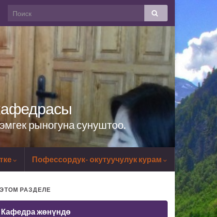
 кафедрасы
эмгек рыногуна сунуштоо.
тке
Пофессордук- окутуучулук курам
 ЭТОМ РАЗДЕЛЕ
Кафедра жөнүндө