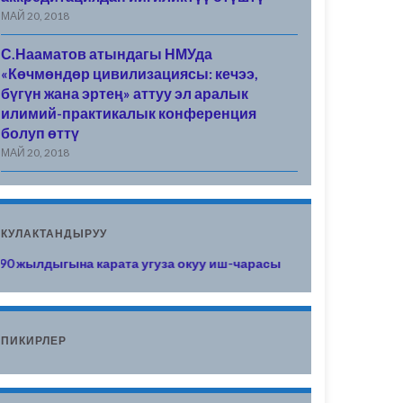
МАЙ 20, 2018
С.Нааматов атындагы НМУда
«Көчмөндөр цивилизациясы: кечээ,
бүгүн жана эртең» аттуу эл аралык
илимий-практикалык конференция
болуп өттү
МАЙ 20, 2018
КУЛАКТАНДЫРУУ
лдыгына карата угуза окуу иш-чарасы
ПИКИРЛЕР