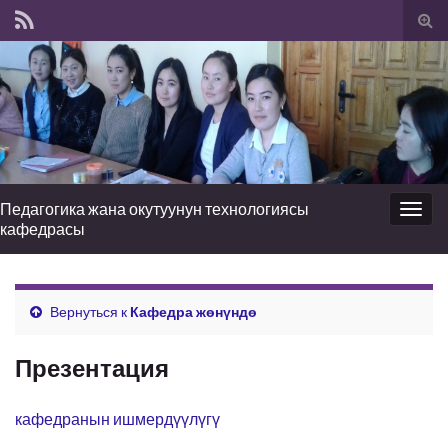
Вкл
вык
фо
пои
Педагогика жана окутуунун технологиясы
Вкл/
кафедрасы
выкл
нави
Вернуться к
Кафедра жөнүндө
Презентация
кафедранын ишмердүүлүгү