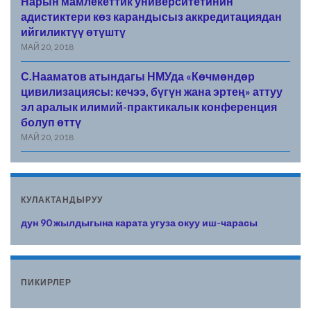
Нарын мамлекеттик университетинин
адистиктери көз карандысыз аккредитациядан
ийгиликтүү өтүштү
МАЙ 20, 2018
С.Нааматов атындагы НМУда «Көчмөндөр
цивилизациясы: кечээ, бүгүн жана эртең» аттуу
эл аралык илимий-практикалык конференция
болуп өттү
МАЙ 20, 2018
КУЛАКТАНДЫРУУ
н 90 жылдыгына карата угуза окуу иш-чарасы
ПИКИРЛЕР