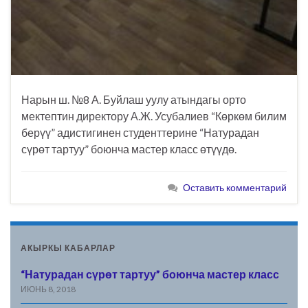
Нарын ш. №8 А. Буйлаш уулу атындагы орто
мектептин директору А.Ж. Усубалиев “Көркөм билим
берүү” адистигинен студенттерине “Натурадан
сүрөт тартуу” боюнча мастер класс өтүүдө.
Оставить комментарий
АКЫРКЫ КАБАРЛАР
“Натурадан сүрөт тартуу” боюнча мастер класс
ИЮНЬ 8, 2018