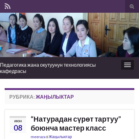
Вкл
вык
фо
пои
Педагогика жана окутуунун технологиясы
Вкл/
кафедрасы
выкл
нави
РУБРИКА:
ЖАӉЫЛЫКТАР
“Натурадан сүрөт тартуу”
ИЮН
08
боюнча мастер класс
meeraza
в
Жаӊылыктар