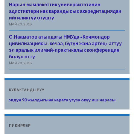
Нарын мамлекеттик университетинин
адистиктери көз карандысыз аккредитациядан
ийгиликтүү өтүштү
МАЙ 20, 2018
С.Нааматов атындагы НМУда «Көчмөндөр
цивилизациясы: кечээ, бүгүн жана эртең» аттуу
эл аралык илимий-практикалык конференция
болуп өттү
МАЙ 20, 2018
КУЛАКТАНДЫРУУ
ун 90 жылдыгына карата угуза окуу иш-чарасы
ПИКИРЛЕР